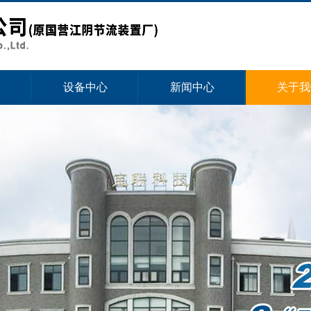
例
设备中心
新闻中心
关于我