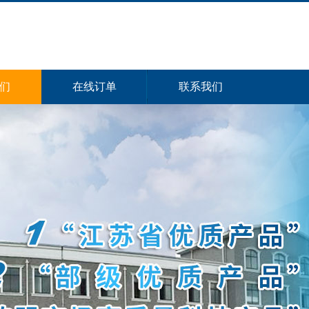
们
在线订单
联系我们